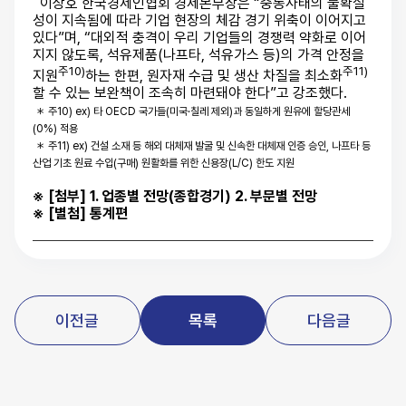
이상호 한국경제인협회 경제본부장은 “중동사태의 불확실
성이 지속됨에 따라 기업 현장의 체감 경기 위축이 이어지고
있다”며, “대외적 충격이 우리 기업들의 경쟁력 약화로 이어
지지 않도록, 석유제품(나프타, 석유가스 등)의 가격 안정을
주10)
주11)
지원
하는 한편, 원자재 수급 및 생산 차질을 최소화
할 수 있는 보완책이 조속히 마련돼야 한다”고 강조했다.
＊ 주10) ex) 타 OECD 국가들(미국·칠레 제외)과 동일하게 원유에 할당관세
(0%) 적용
＊ 주11) ex) 건설 소재 등 해외 대체재 발굴 및 신속한 대체재 인증 승인, 나프타 등
산업 기초
원료 수입(구매) 원활화를 위한 신용장(L/C) 한도 지원
※ [첨부]
1. 업종별 전망(종합경기) 2. 부문별 전망
※ [별첨]
통계편
이전글
목록
다음글