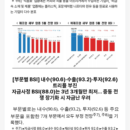
＊ 주6) ‘식음료’ 업종에는 커피와 곡물 등을 아프리카에서 수입하는 기업이, ‘비금
속 소재 및
제품’ 업종에는 플라스틱, 포장재처럼 나프타와 원유 등을 원료로 사용하
는 기업이
다수 분포
[부문별 BSI] 내수(90.6)·수출(93.2)·투자(92.6)
트리플 부진
자금사정 BSI(88.0)는 3년 3개월만 최저... 중동 전
쟁 장기화 시 자금난 우려
부문별로는 내수(90.6), 수출(93.2), 투자(92.6) 등 주요
주7), 주8)
부문에서 모두 부정 전망
을 기
부문을 포함한 7개
록했다.
＊ 주7) ▸자금사정 88.0 ▸내수 90.6 ▸채산성 90.6 ▸투자 92.6 ▸수출 93.2 ▸