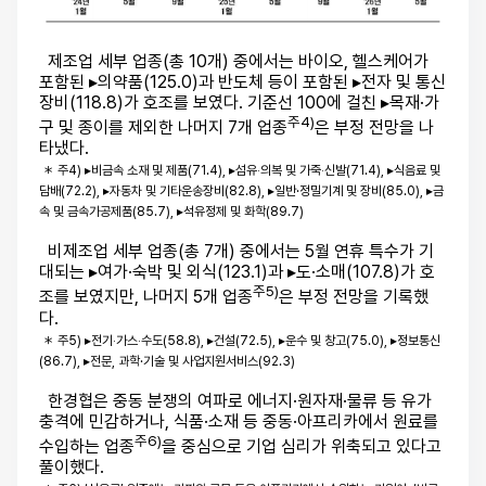
제조업 세부 업종(총 10개) 중에서는 바이오, 헬스케어가
포함된 ▸의약품(125.0)과 반도체 등이 포함된 ▸전자 및 통신
장비(118.8)가 호조를 보였다. 기준선 100에 걸친 ▸목재·가
주4)
구 및 종이를 제외한 나머지 7개 업종
은 부정 전망을 나
타냈다.
＊ 주4) ▸비금속 소재 및 제품(71.4), ▸섬유‧의복 및 가죽‧신발(71.4), ▸식음료 및
담배(72.2),
▸자동차 및 기타운송장비(82.8), ▸일반·정밀기계 및 장비(85.0), ▸금
속 및 금속가공
제품(85.7), ▸석유정제 및 화학(89.7)
비제조업 세부 업종(총 7개) 중에서는 5월 연휴 특수가 기
대되는 ▸여가·숙박 및 외식(123.1)과 ▸도·소매(107.8)가 호
주5)
조를 보였지만, 나머지 5개 업종
은 부정 전망을 기록했
다.
＊ 주5) ▸전기‧가스‧수도(58.8), ▸건설(72.5), ▸운수 및 창고(75.0), ▸정보통신
(86.7), ▸전문,
과학·기술 및 사업지원서비스(92.3)
한경협은 중동 분쟁의 여파로 에너지·원자재·물류 등 유가
충격에 민감하거나, 식품·소재 등 중동·아프리카에서 원료를
주6)
수입하는 업종
을 중심으로 기업 심리가 위축되고 있다고
풀이했다.