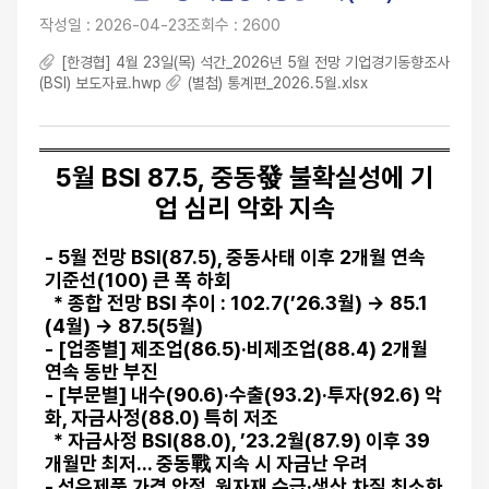
작성일 : 2026-04-23
조회수 : 2600
[한경협] 4월 23일(목) 석간_2026년 5월 전망 기업경기동향조사
(BSI) 보도자료.hwp
(별첨) 통계편_2026.5월.xlsx
5월 BSI 87.5, 중동發 불확실성에 기
업 심리 악화 지속
-
5월 전망 BSI(87.5), 중동사태 이후 2개월 연속
기준선(100) 큰 폭 하회
* 종합 전망 BSI 추이 : 102.7(’26.3월) → 85.1
(4월) → 87.5(5월)
- [업종별] 제조업(86.5)·비제조업(88.4) 2개월
연속 동반 부진
- [부문별] 내수(90.6)·수출(93.2)·투자(92.6) 악
화, 자금사정(88.0) 특히 저조
* 자금사정 BSI(88.0), ’23.2월(87.9) 이후 39
개월만 최저... 중동戰 지속 시 자금난 우려
- 석유제품 가격 안정, 원자재 수급·생산 차질 최소화