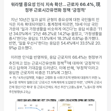
워라밸 중요성 인식 지속 확산… 근로자 66.4%, 現
정부 근로시간유연화 정책 ‘긍정적’
지난 10년간 일과 삶의 균형의 중요성에 대한 국민들의 인
식은 지속 확대되어왔다. 통계청에 따르면, 19세 이상 국민
가운데 ‘일과 가정생활을 비슷하게 여긴다’는 응답 비중은 ’11
년 34.0%에서 ’21년 48.2%로 14.2%p 올랐고, ‘가정생활을
중시’한다는 응답도 11.5%에서 18.3%로 6.8%p 증가했다.
반면, ‘일을 우선시’한다는 응답은 54.4%에서 33.5%로 20.
9%p 감소했다.
이러한 인식을 반영하듯, 응답 근로자의 66.4%는 현정부가
주)
추진하고 있는 근로시간유연화 정책
에 대하여 ‘긍정적’이
라고 답하며 기대감을 드러냈다. 이에 반해, ‘부정적’이라고
응답한 근로자의 비중은 11.9%에 그쳤다.
＊ 주) “4차산업혁명, 저출산‧고령화 등 사회구조적 변화에 대응하기 위한 노
동시장 개혁의 일환으로 ‘근로시간 저축계좌제 도입방안 마련’, ‘선택적 근로시
간제 정산기간 확대’ 등 근로시간제도 개선 추진”(고용노동부, 「노동시장 개혁
추진방향(6.23)」)